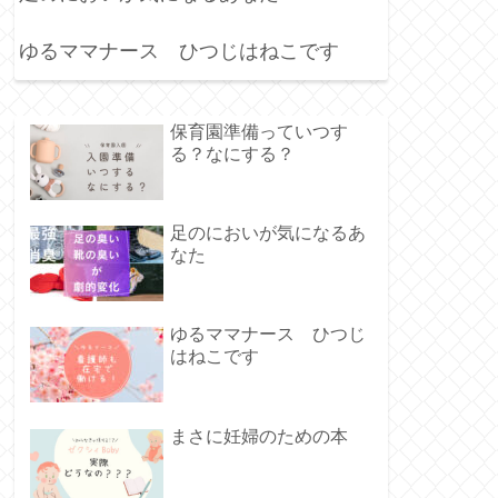
ゆるママナース ひつじはねこです
保育園準備っていつす
る？なにする？
足のにおいが気になるあ
なた
ゆるママナース ひつじ
はねこです
まさに妊婦のための本